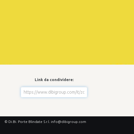
Link da condividere:
© Di.Bi. Porte Blindate S.r.l.
info@dibigroup.com