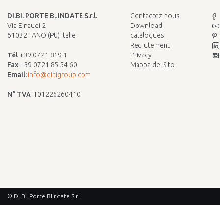
DI.BI. PORTE BLINDATE S.r.l.
Contactez-nous
Via Einaudi 2
Download
61032 FANO (PU) Italie
catalogues
Recrutement
Tél
+39 0721 819 1
Privacy
Fax
+39 0721 85 54 60
Mappa del Sito
Email:
info@dibigroup.com
N° TVA
IT01226260410
© Di.Bi. Porte Blindate S.r.l.