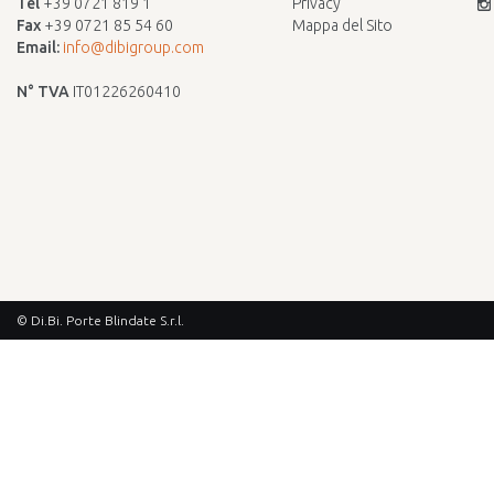
Tél
+39 0721 819 1
Privacy
Fax
+39 0721 85 54 60
Mappa del Sito
Email:
info@dibigroup.com
N° TVA
IT01226260410
© Di.Bi. Porte Blindate S.r.l.