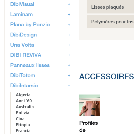
DibiVisual
Lisses plaqués
Laminam
Polymères pour inst
Plana by Ponzio
DibiDesign
Una Volta
DIBI REVIVA
Panneaux lisses
DibiTotem
ACCESSOIRES
DibiIntarsio
Algeria
Anni '60
Australia
Bolivia
Cina
Profilés
Etiopia
de
Francia