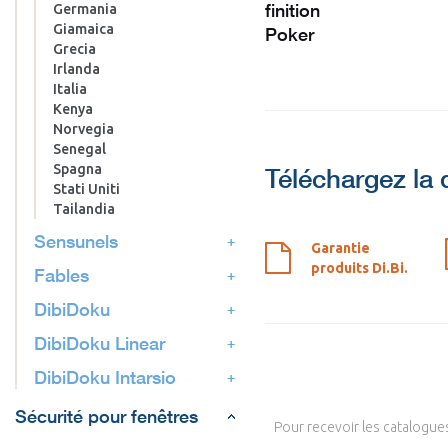
finition
Germania
Giamaica
Poker
Grecia
Irlanda
Italia
Kenya
Norvegia
Senegal
Spagna
Téléchargez la
Stati Uniti
Tailandia
Sensunels
Garantie
produits Di.Bi.
Fables
DibiDoku
DibiDoku Linear
DibiDoku Intarsio
Sécurité pour fenêtres
Pour recevoir les catalogues 