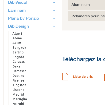
DibiVisual
Aluminium
Laminam
Polymères pour inst
Plana by Ponzio
DibiDesign
Algeri
Atene
Axum
Bangkok
Berlino
Bogotà
Téléchargez la
Caracas
Dakar
Damasco
Dublino
Liste de prix
Firenze
Kingston
Lisbona
Madrid
Marsiglia
Nairobi