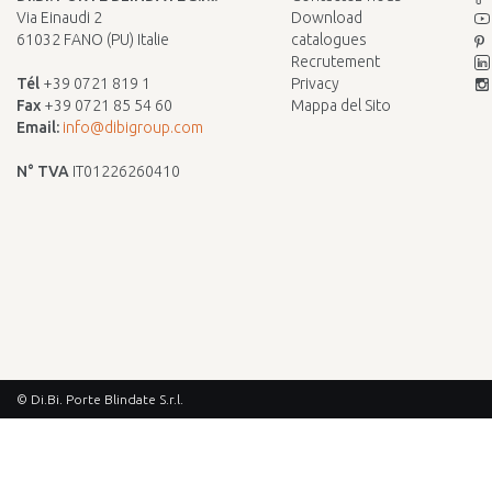
Via Einaudi 2
Download
61032 FANO (PU) Italie
catalogues
Recrutement
Tél
+39 0721 819 1
Privacy
Fax
+39 0721 85 54 60
Mappa del Sito
Email:
info@dibigroup.com
N° TVA
IT01226260410
© Di.Bi. Porte Blindate S.r.l.