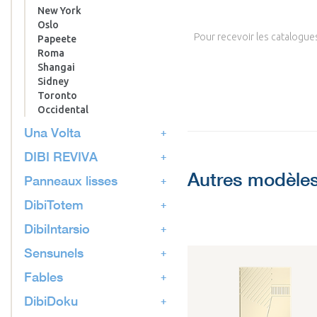
New York
Oslo
Pour recevoir les catalogues 
Papeete
Roma
Shangai
Sidney
Toronto
Occidental
Una Volta
DIBI REVIVA
Autres modèles
Panneaux lisses
DibiTotem
DibiIntarsio
Sensunels
Fables
DibiDoku