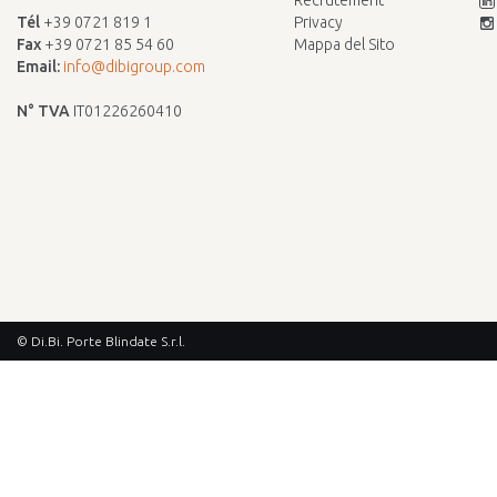
Recrutement
Tél
+39 0721 819 1
Privacy
Fax
+39 0721 85 54 60
Mappa del Sito
Email:
info@dibigroup.com
N° TVA
IT01226260410
© Di.Bi. Porte Blindate S.r.l.