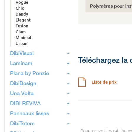
Vogue
Polymères pour inst
Chic
Dandy
Elegant
Fusion
Glam
Minimal
Urban
DibiVisual
Téléchargez la
Laminam
Plana by Ponzio
DibiDesign
Liste de prix
Una Volta
DIBI REVIVA
Panneaux lisses
DibiTotem
Pour recevoir les catalogues 