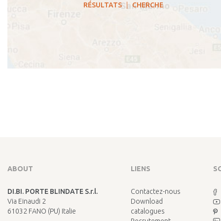
RÉSULTATS
|
CHERCHE
ABOUT
LIENS
S
DI.BI. PORTE BLINDATE S.r.l.
Contactez-nous
Via Einaudi 2
Download
61032 FANO (PU) Italie
catalogues