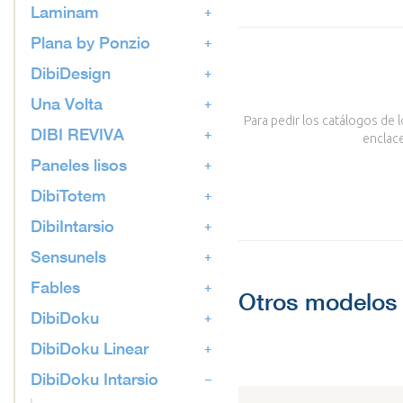
Laminam
Plana by Ponzio
DibiDesign
Una Volta
Para pedir los catálogos de 
DIBI REVIVA
enclace
Paneles lisos
DibiTotem
DibiIntarsio
Sensunels
Fables
Otros modelos 
DibiDoku
DibiDoku Linear
DibiDoku Intarsio