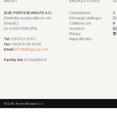
ABOUT
ENLACES ÚTILES
S
DI.BI. PORTE BLINDATE S.r.l.
Contáctenos
Domicilio social y adm.vo: Via
Descarga catálogos
Einaudi 2
Colabora con
Z.I. 61032 FANO (PU)
nosotros
Privacy
Tel
+39 0721 819 1
Mapa del sitio
Fax
+39 0721 85 54 60
Email:
info@dibigroup.com
Partita IVA
01226260410
© Di.Bi. Porte Blindate S.r.l.