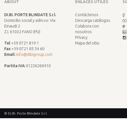
ABOUT
ENLACES ÚTILES
S
DI.BI. PORTE BLINDATE S.r.l.
Contáctenos
Domicilio social y adm.vo: Via
Descarga catálogos
Einaudi 2
Colabora con
Z.I. 61032 FANO (PU)
nosotros
Privacy
Tel
+39 0721 819 1
Mapa del sitio
Fax
+39 0721 85 54 60
Email:
info@dibigroup.com
Partita IVA
01226260410
© Di.Bi. Porte Blindate S.r.l.