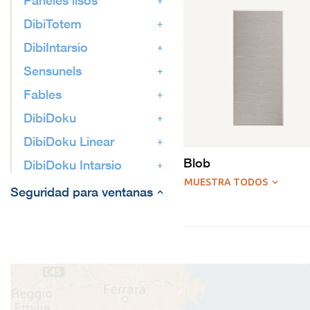
Paneles lisos
DibiTotem
DibiIntarsio
Sensunels
Fables
DibiDoku
DibiDoku Linear
Blob
DibiDoku Intarsio
MUESTRA TODOS
Seguridad para ventanas