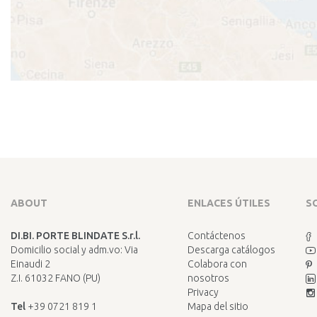
ABOUT
ENLACES ÚTILES
S
DI.BI. PORTE BLINDATE S.r.l.
Contáctenos
Domicilio social y adm.vo: Via
Descarga catálogos
Einaudi 2
Colabora con
Z.I. 61032 FANO (PU)
nosotros
Privacy
Tel
+39 0721 819 1
Mapa del sitio