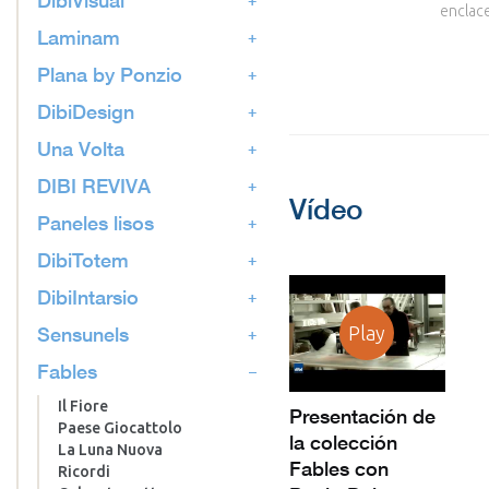
enclace
Laminam
Plana by Ponzio
DibiDesign
Una Volta
DIBI REVIVA
Vídeo
Paneles lisos
DibiTotem
DibiIntarsio
Sensunels
Play
Fables
Il Fiore
Presentación de
Paese Giocattolo
la colección
La Luna Nuova
Fables con
Ricordi