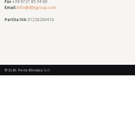
Fax
+39 0721 85 54 60
Email:
info@dibigroup.com
Partita IVA
01226260410
© Di.Bi. Porte Blindate S.r.l.