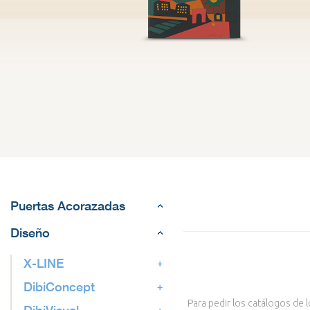
Puertas Acorazadas
Diseño
X-LINE
DibiConcept
Para pedir los catálogos de 
DibiVisual