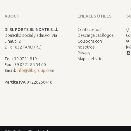
ABOUT
ENLACES ÚTILES
S
DI.BI. PORTE BLINDATE S.r.l.
Contáctenos
Domicilio social y adm.vo: Via
Descarga catálogos
Einaudi 2
Colabora con
Z.I. 61032 FANO (PU)
nosotros
Privacy
Tel
+39 0721 819 1
Mapa del sitio
Fax
+39 0721 85 54 60
Email:
info@dibigroup.com
Partita IVA
01226260410