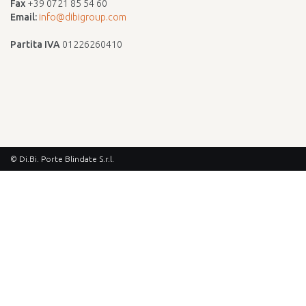
Fax
+39 0721 85 54 60
Email:
info@dibigroup.com
Partita IVA
01226260410
© Di.Bi. Porte Blindate S.r.l.