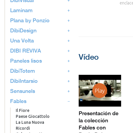
enclace
Laminam
Plana by Ponzio
DibiDesign
Una Volta
DIBI REVIVA
Vídeo
Paneles lisos
DibiTotem
DibiIntarsio
Sensunels
Play
Fables
Il Fiore
Presentación de
Paese Giocattolo
la colección
La Luna Nuova
Fables con
Ricordi