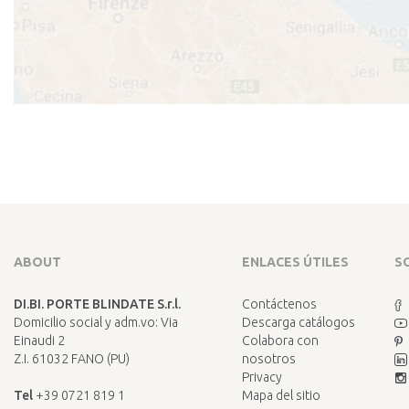
ABOUT
ENLACES ÚTILES
S
DI.BI. PORTE BLINDATE S.r.l.
Contáctenos
Domicilio social y adm.vo: Via
Descarga catálogos
Einaudi 2
Colabora con
Z.I. 61032 FANO (PU)
nosotros
Privacy
Tel
+39 0721 819 1
Mapa del sitio