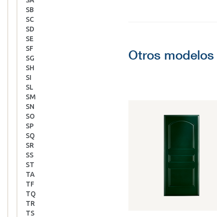
SA
SB
SC
SD
SE
SF
Otros modelos 
SG
SH
SI
SL
SM
SN
SO
SP
SQ
SR
SS
ST
TA
TF
TQ
TR
TS