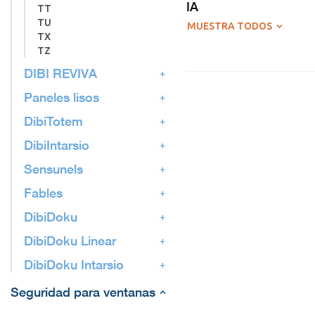
IA
TT
TU
MUESTRA TODOS
TX
TZ
DIBI REVIVA
Paneles lisos
DibiTotem
DibiIntarsio
Sensunels
Fables
DibiDoku
DibiDoku Linear
DibiDoku Intarsio
Seguridad para ventanas