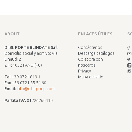
ABOUT
ENLACES ÚTILES
S
DI.BI. PORTE BLINDATE S.r.l.
Contáctenos
Domicilio social y adm.vo: Via
Descarga catálogos
Einaudi 2
Colabora con
Z.I. 61032 FANO (PU)
nosotros
Privacy
Tel
+39 0721 819 1
Mapa del sitio
Fax
+39 0721 85 54 60
Email:
info@dibigroup.com
Partita IVA
01226260410