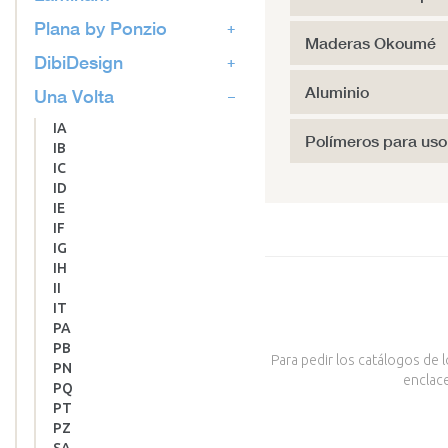
Plana by Ponzio
Maderas Okoumé
DibiDesign
Aluminio
Una Volta
IA
Polímeros para uso 
IB
IC
ID
IE
IF
IG
IH
II
IT
PA
PB
Para pedir los catálogos de 
PN
enclace
PQ
PT
PZ