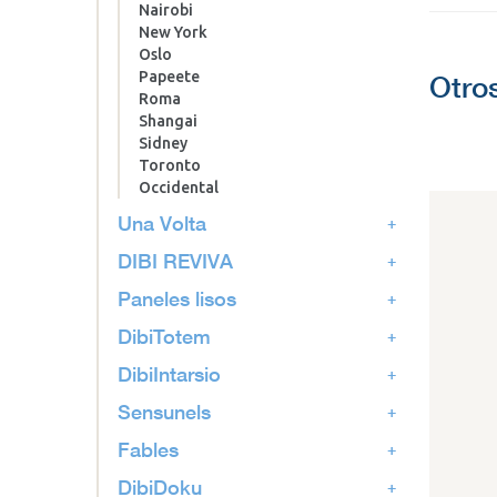
Nairobi
New York
Oslo
Papeete
Otro
Roma
Shangai
Sidney
Toronto
Occidental
Una Volta
DIBI REVIVA
Paneles lisos
DibiTotem
DibiIntarsio
Sensunels
Fables
DibiDoku