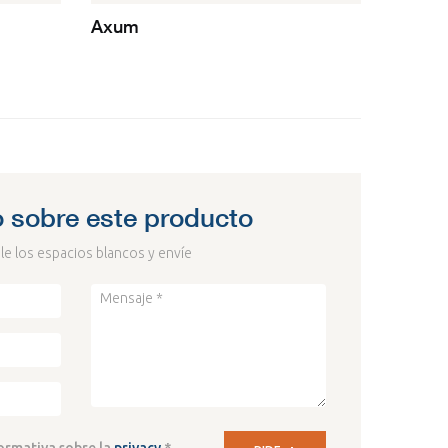
Axum
o sobre este producto
e los espacios blancos y envíe
formativa sobre la
privacy
*