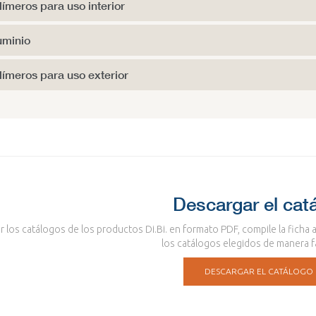
límeros para uso interior
uminio
límeros para uso exterior
Descargar el cat
r los catálogos de los productos Di.Bi. en formato PDF, compile la ficha
los catálogos elegidos de manera fac
DESCARGAR EL CATÁLOGO