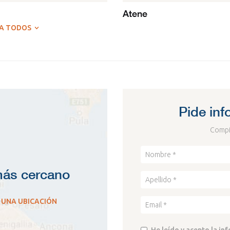
Atene
A TODOS
Pide inf
Compil
 más cercano
 UNA UBICACIÓN
He leído y acepto la in