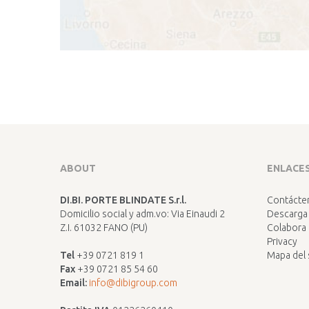
ABOUT
ENLACES
DI.BI. PORTE BLINDATE S.r.l.
Contácte
Domicilio social y adm.vo: Via Einaudi 2
Descarga
Z.I. 61032 FANO (PU)
Colabora
Privacy
Tel
+39 0721 819 1
Mapa del 
Fax
+39 0721 85 54 60
Email:
info@dibigroup.com