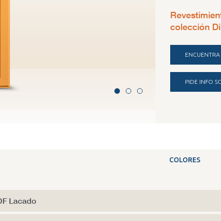
Revestimien
colección D
ENCUENTRA 
PIDE INFO 
Polimerico per 
COLORES
F Lacado