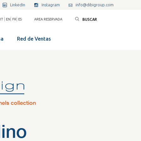
LinkedIn
Instagram
info@dibigroup.com
|
|
|
IT
EN
FR
ES
AREA RESERVADA
CERCA NEL SITO
sa
Red de Ventas
nels collection
lino