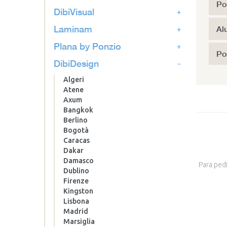
Po
DibiVisual
Laminam
Al
Plana by Ponzio
Po
DibiDesign
Algeri
Atene
Axum
Bangkok
Berlino
Bogotà
Caracas
Dakar
Damasco
Para pedi
Dublino
Firenze
Kingston
Lisbona
Madrid
Marsiglia