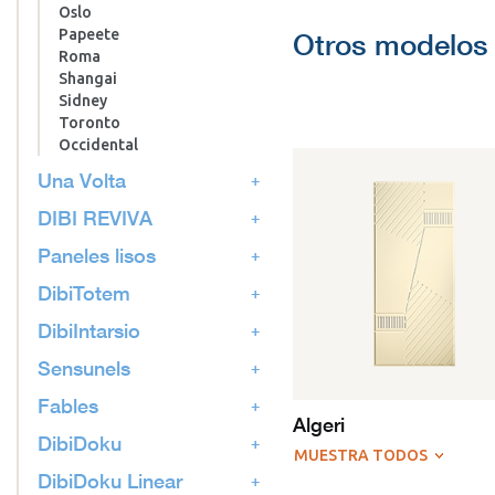
Oslo
Papeete
Otros modelos 
Roma
Shangai
Sidney
Toronto
Occidental
Una Volta
DIBI REVIVA
Paneles lisos
DibiTotem
DibiIntarsio
Sensunels
Fables
Algeri
DibiDoku
MUESTRA TODOS
DibiDoku Linear