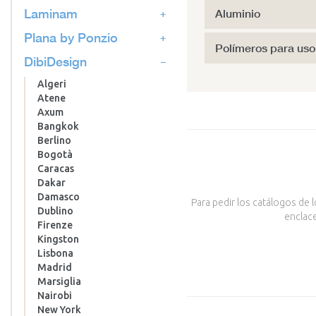
Laminam
Aluminio
Plana by Ponzio
Polímeros para uso 
DibiDesign
Algeri
Atene
Axum
Bangkok
Berlino
Bogotà
Caracas
Dakar
Damasco
Para pedir los catálogos de 
Dublino
enclace
Firenze
Kingston
Lisbona
Madrid
Marsiglia
Nairobi
New York