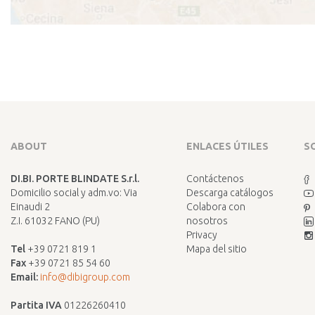
ABOUT
ENLACES ÚTILES
S
DI.BI. PORTE BLINDATE S.r.l.
Contáctenos
Domicilio social y adm.vo: Via
Descarga catálogos
Einaudi 2
Colabora con
Z.I. 61032 FANO (PU)
nosotros
Privacy
Tel
+39 0721 819 1
Mapa del sitio
Fax
+39 0721 85 54 60
Email:
info@dibigroup.com
Partita IVA
01226260410