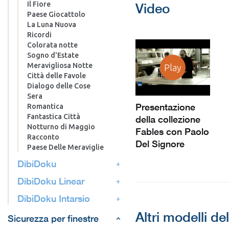
Il Fiore
Video
Paese Giocattolo
La Luna Nuova
Ricordi
Colorata notte
Sogno d'Estate
Meravigliosa Notte
Play
Città delle Favole
Dialogo delle Cose
Sera
Presentazione
Romantica
Fantastica Città
della collezione
Notturno di Maggio
Fables con Paolo
Racconto
Del Signore
Paese Delle Meraviglie
DibiDoku
DibiDoku Linear
DibiDoku Intarsio
Altri modelli de
Sicurezza per finestre