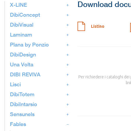
Download doc
X-LINE
DibiConcept
DibiVisual
Listino
Laminam
Plana by Ponzio
DibiDesign
Una Volta
DIBI REVIVA
Per richiedere i cataloghi dei
lin
Lisci
DibiTotem
DibiIntarsio
Sensunels
Fables