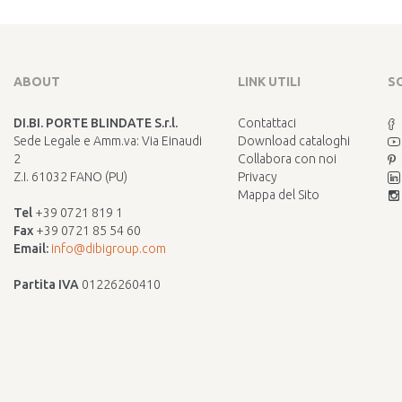
ABOUT
LINK UTILI
S
DI.BI. PORTE BLINDATE S.r.l.
Contattaci
Sede Legale e Amm.va: Via Einaudi
Download cataloghi
2
Collabora con noi
Z.I. 61032 FANO (PU)
Privacy
Mappa del Sito
Tel
+39 0721 819 1
Fax
+39 0721 85 54 60
Email:
info@dibigroup.com
Partita IVA
01226260410