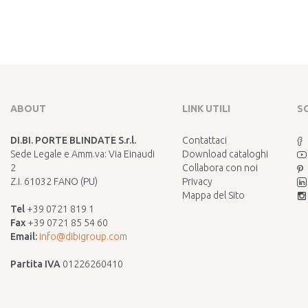
ABOUT
LINK UTILI
S
DI.BI. PORTE BLINDATE S.r.l.
Contattaci
Sede Legale e Amm.va: Via Einaudi
Download cataloghi
2
Collabora con noi
Z.I. 61032 FANO (PU)
Privacy
Mappa del Sito
Tel
+39 0721 819 1
Fax
+39 0721 85 54 60
Email:
info@dibigroup.com
Partita IVA
01226260410