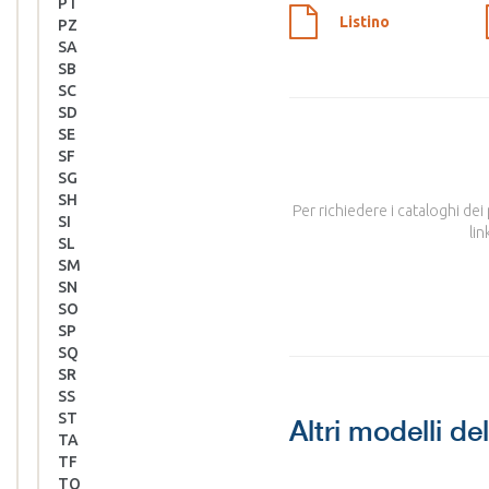
PT
Listino
PZ
SA
SB
SC
SD
SE
SF
SG
SH
Per richiedere i cataloghi dei
SI
lin
SL
SM
SN
SO
SP
SQ
SR
SS
ST
Altri modelli de
TA
TF
TQ