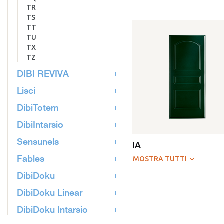
TR
TS
TT
TU
TX
TZ
DIBI REVIVA
Lisci
DibiTotem
DibiIntarsio
Sensunels
IA
Fables
MOSTRA TUTTI
DibiDoku
DibiDoku Linear
DibiDoku Intarsio