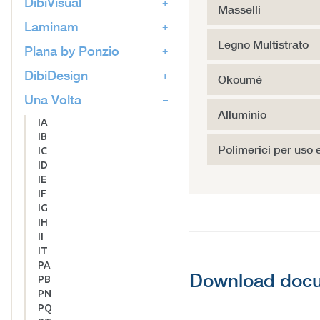
DibiVisual
Masselli
Laminam
Legno Multistrato
Plana by Ponzio
DibiDesign
Okoumé
Una Volta
Alluminio
IA
IB
Polimerici per uso 
IC
ID
IE
IF
IG
IH
II
IT
PA
Download doc
PB
PN
PQ