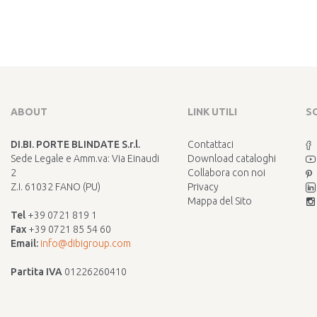
ABOUT
LINK UTILI
S
DI.BI. PORTE BLINDATE S.r.l.
Contattaci
Sede Legale e Amm.va: Via Einaudi
Download cataloghi
2
Collabora con noi
Z.I. 61032 FANO (PU)
Privacy
Mappa del Sito
Tel
+39 0721 819 1
Fax
+39 0721 85 54 60
Email:
info@dibigroup.com
Partita IVA
01226260410