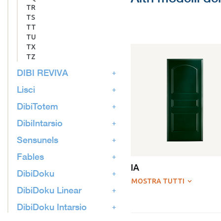
TR
TS
TT
TU
TX
TZ
DIBI REVIVA
Lisci
DibiTotem
DibiIntarsio
Sensunels
Fables
IA
DibiDoku
MOSTRA TUTTI
DibiDoku Linear
DibiDoku Intarsio