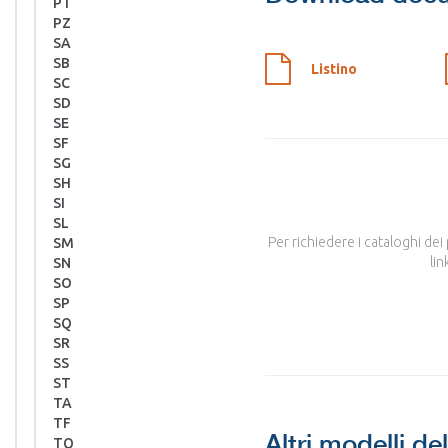
PT
PZ
SA
SB
Listino
SC
SD
SE
SF
SG
SH
SI
SL
Per richiedere i cataloghi dei
SM
lin
SN
SO
SP
SQ
SR
SS
ST
TA
TF
Altri modelli de
TQ