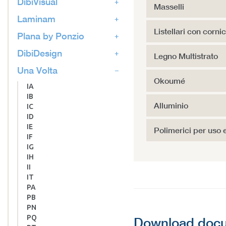
DibiVisual
Masselli
Laminam
Listellari con corni
Plana by Ponzio
DibiDesign
Legno Multistrato
Una Volta
Okoumé
IA
IB
Alluminio
IC
ID
IE
Polimerici per uso 
IF
IG
IH
II
IT
PA
PB
PN
PQ
Download doc