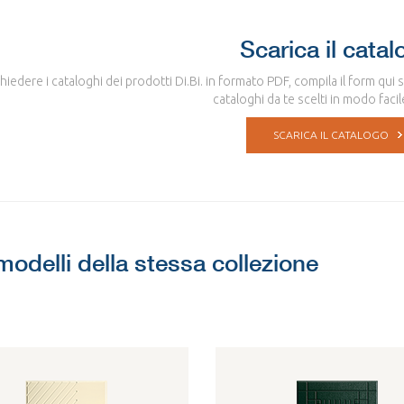
Scarica il catal
chiedere i cataloghi dei prodotti Di.Bi. in formato PDF, compila il form qui 
cataloghi da te scelti in modo facil
SCARICA IL CATALOGO
 modelli della stessa collezione