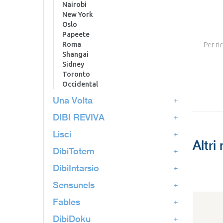
Nairobi
New York
Oslo
Papeete
Roma
Per ri
Shangai
Sidney
Toronto
Occidental
Una Volta
DIBI REVIVA
Lisci
Altri
DibiTotem
DibiIntarsio
Sensunels
Fables
DibiDoku