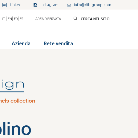
LinkedIn
Instagram
info@dibigroup.com
|
|
|
IT
EN
FR
ES
AREA RISERVATA
CERCA NEL SITO
Azienda
Rete vendita
nels collection
lino