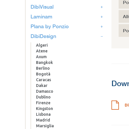
Po
DibiVisual
Laminam
Al
Plana by Ponzio
Po
DibiDesign
Algeri
Atene
Axum
Bangkok
Berlino
Bogotà
Caracas
Down
Dakar
Damasco
Dublino
Firenze
Di
Kingston
Lisbona
Madrid
Marsiglia