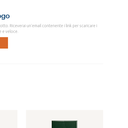
ogo
sotto. Riceverai un'email contenente i link per scaricare i
e e veloce.