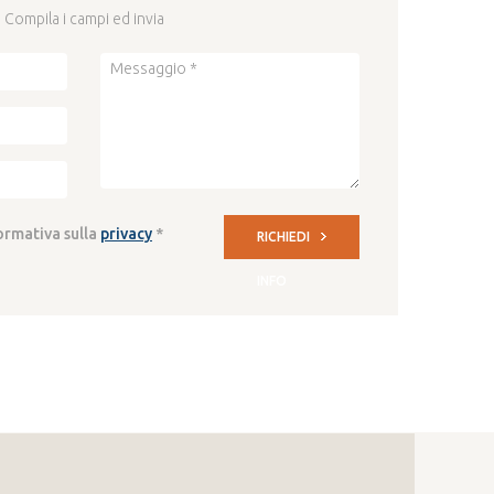
Compila i campi ed invia
formativa sulla
privacy
*
RICHIEDI
INFO