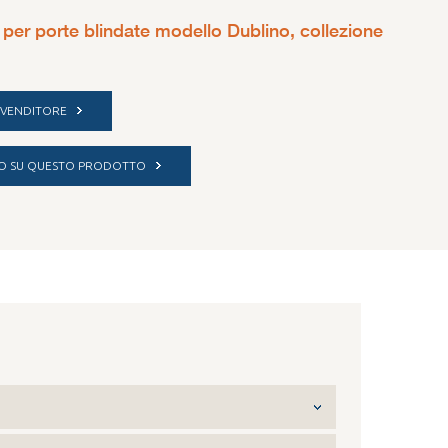
 per porte blindate modello Dublino, collezione
IVENDITORE
NFO SU QUESTO PRODOTTO
uso interno - Alluminio