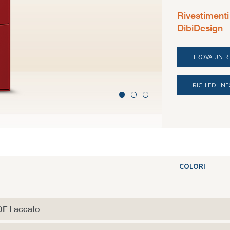
Rivestimenti
DibiDesign
TROVA UN R
RICHIEDI I
Polimerico per 
COLORI
F Laccato