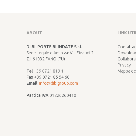
ABOUT
LINK UTI
DI.BI. PORTE BLINDATE S.r.l.
Contattac
Sede Legale e Amm.va: Via Einaudi 2
Download
Z.I. 61032 FANO (PU)
Collabora
Privacy
Tel
+39 0721 819 1
Mappa del
Fax
+39 0721 85 54 60
Email:
info@dibigroup.com
Partita IVA
01226260410