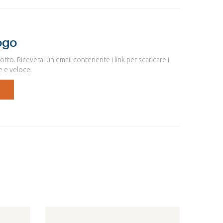
ogo
sotto. Riceverai un'email contenente i link per scaricare i
e e veloce.