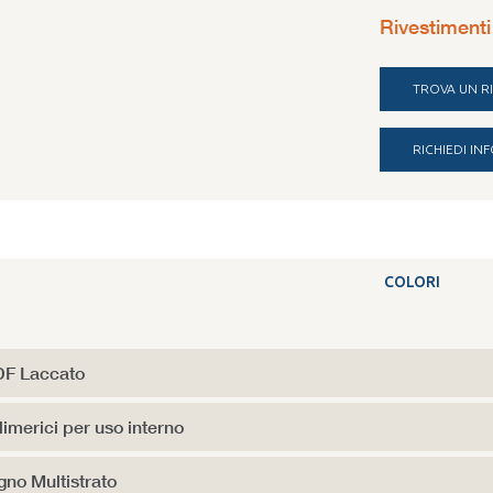
Rivestimenti
TROVA UN R
RICHIEDI I
COLORI
F Laccato
limerici per uso interno
gno Multistrato