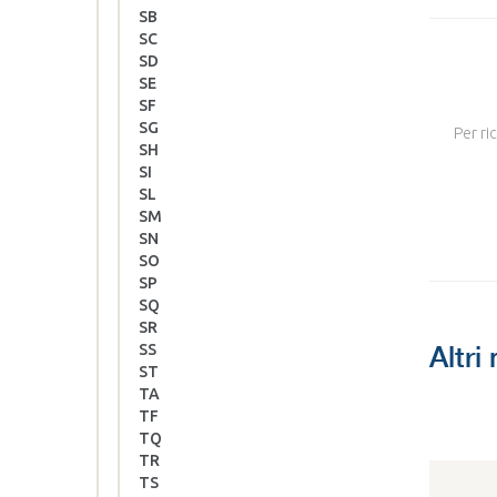
SB
SC
SD
SE
SF
SG
Per ri
SH
SI
SL
SM
SN
SO
SP
SQ
SR
Altri
SS
ST
TA
TF
TQ
TR
TS