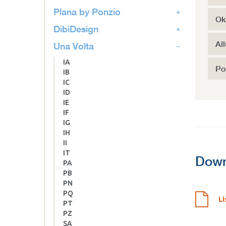
Plana by Ponzio
Ok
DibiDesign
Al
Una Volta
IA
Po
IB
IC
ID
IE
IF
IG
IH
II
IT
Down
PA
PB
PN
PQ
Li
PT
PZ
SA