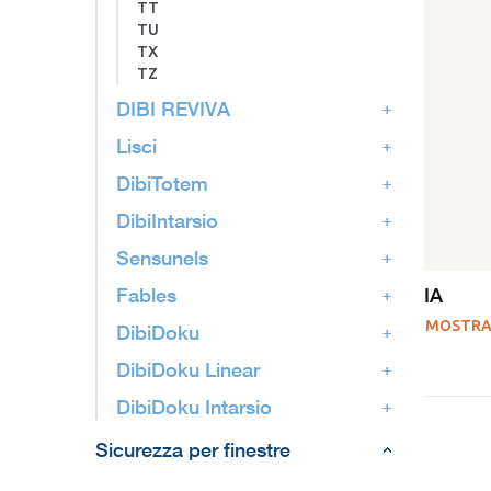
TT
TU
TX
TZ
DIBI REVIVA
Lisci
DibiTotem
DibiIntarsio
Sensunels
IA
Fables
MOSTRA
DibiDoku
DibiDoku Linear
DibiDoku Intarsio
Sicurezza per finestre