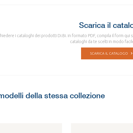
Scarica il catal
chiedere i cataloghi dei prodotti Di.Bi. in formato PDF, compila il form qui 
cataloghi da te scelti in modo facil
SCARICA IL CATALOGO
 modelli della stessa collezione