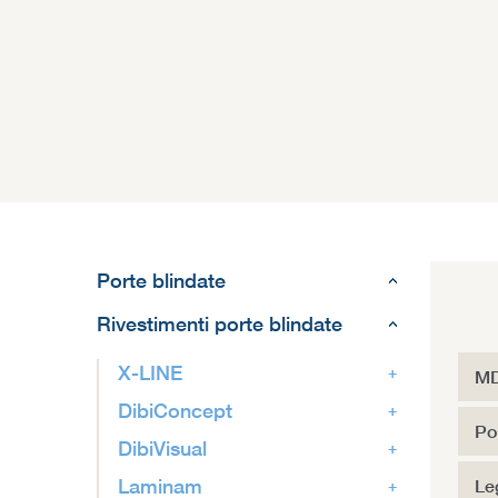
Porte blindate
Rivestimenti porte blindate
X-LINE
MD
DibiConcept
Po
DibiVisual
Laminam
Le