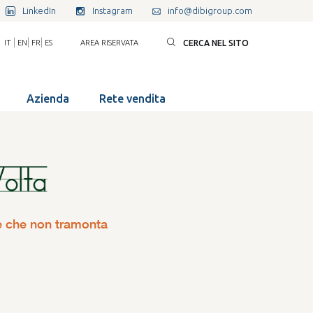
LinkedIn
Instagram
info@dibigroup.com
|
|
|
IT
EN
FR
ES
AREA RISERVATA
CERCA NEL SITO
Azienda
Rete vendita
e che non tramonta