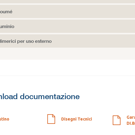
oumé
luminio
limerici per uso esterno
load documentazione
Gar
stino
Disegni Tecnici
DI.B