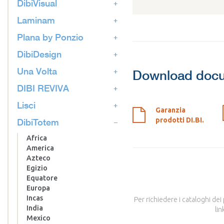
DibiVisual
Laminam
Plana by Ponzio
DibiDesign
Una Volta
Download doc
DIBI REVIVA
Lisci
Garanzia
prodotti DI.BI.
DibiTotem
Africa
America
Azteco
Egizio
Equatore
Europa
Incas
Per richiedere i cataloghi dei
India
lin
Mexico