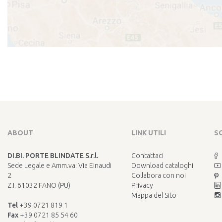
ABOUT
LINK UTILI
S
DI.BI. PORTE BLINDATE S.r.l.
Contattaci
Sede Legale e Amm.va: Via Einaudi
Download cataloghi
2
Collabora con noi
Z.I. 61032 FANO (PU)
Privacy
Mappa del Sito
Tel
+39 0721 819 1
Fax
+39 0721 85 54 60