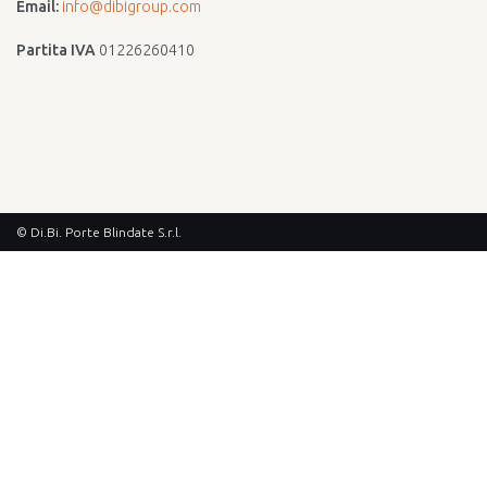
Email:
info@dibigroup.com
Partita IVA
01226260410
© Di.Bi. Porte Blindate S.r.l.