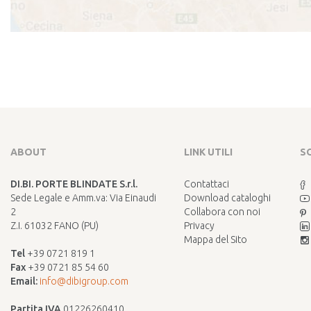
ABOUT
LINK UTILI
S
DI.BI. PORTE BLINDATE S.r.l.
Contattaci
Sede Legale e Amm.va: Via Einaudi
Download cataloghi
2
Collabora con noi
Z.I. 61032 FANO (PU)
Privacy
Mappa del Sito
Tel
+39 0721 819 1
Fax
+39 0721 85 54 60
Email:
info@dibigroup.com
Partita IVA
01226260410