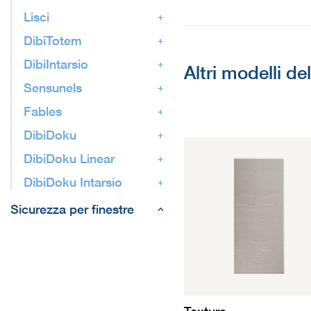
Lisci
DibiTotem
DibiIntarsio
Altri modelli de
Sensunels
Fables
DibiDoku
DibiDoku Linear
DibiDoku Intarsio
Sicurezza per finestre