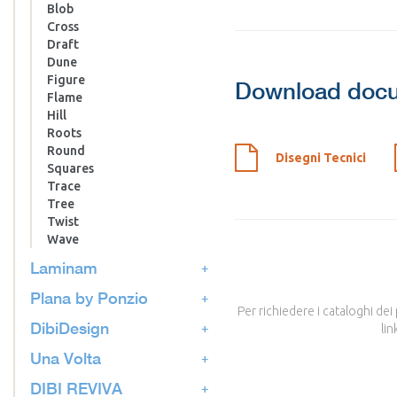
Blob
Cross
Draft
Dune
Figure
Download doc
Flame
Hill
Roots
Round
Disegni Tecnici
Squares
Trace
Tree
Twist
Wave
Laminam
Plana by Ponzio
Per richiedere i cataloghi dei
DibiDesign
lin
Una Volta
DIBI REVIVA