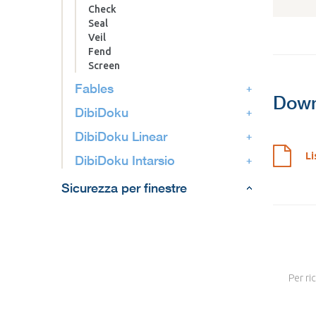
Check
Seal
Veil
Fend
Screen
Fables
Down
DibiDoku
DibiDoku Linear
Li
DibiDoku Intarsio
Sicurezza per finestre
Per ri