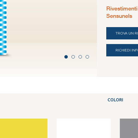
Rivestimenti
Sensunels
TROVA UN R
RICHIEDI I
Screen 02
COLORI