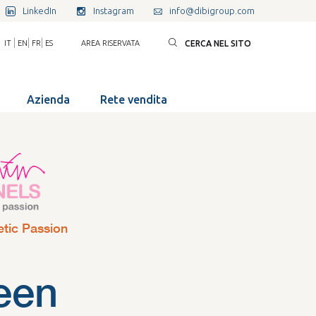
LinkedIn
Instagram
info@dibigroup.com
|
|
|
IT
EN
FR
ES
AREA RISERVATA
CERCA NEL SITO
Azienda
Rete vendita
etic Passion
een