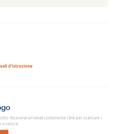
ali d'istruzione
ogo
sotto. Riceverai un'email contenente i link per scaricare i
e e veloce.