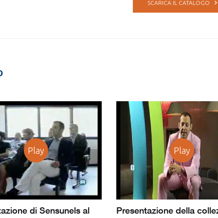
SCARICA IL CATALOGO
o
Play
Play
azione di Sensunels al
Presentazione della colle