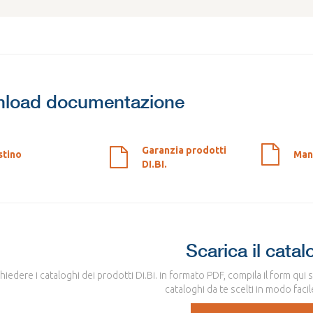
load documentazione
Garanzia prodotti
stino
Manu
DI.BI.
Scarica il catal
chiedere i cataloghi dei prodotti Di.Bi. in formato PDF, compila il form qui 
cataloghi da te scelti in modo facil