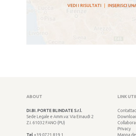
VEDI I RISULTATI
|
INSERISCI UN
ABOUT
LINK UTI
DI.BI. PORTE BLINDATE S.r.l.
Contattac
Sede Legale e Amm.va: Via Einaudi 2
Download
Z.I. 61032 FANO (PU)
Collabora
Privacy
Tel
+39 0721 819 1
Mappa del