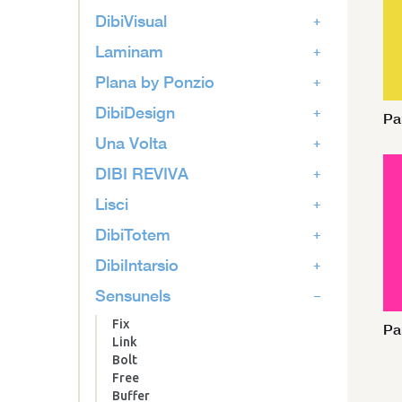
DibiVisual
Laminam
Plana by Ponzio
DibiDesign
Pa
Una Volta
DIBI REVIVA
Lisci
DibiTotem
DibiIntarsio
Sensunels
Fix
Pa
Link
Bolt
Free
Buffer