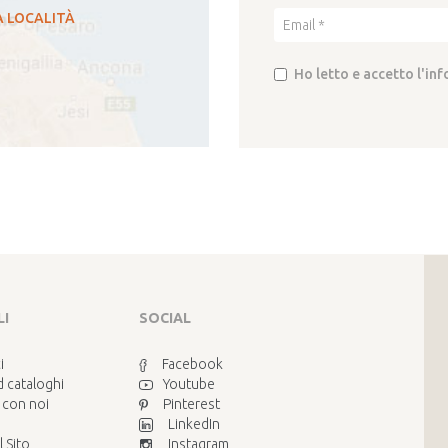
A LOCALITÀ
Ho letto e accetto l'in
LI
SOCIAL
i
Facebook
 cataloghi
Youtube
 con noi
Pinterest
LinkedIn
 Sito
Instagram