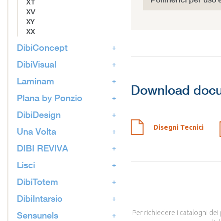
XT
XV
XY
XX
DibiConcept
DibiVisual
Laminam
Download doc
Plana by Ponzio
DibiDesign
Disegni Tecnici
Una Volta
DIBI REVIVA
Lisci
DibiTotem
DibiIntarsio
Per richiedere i cataloghi dei
Sensunels