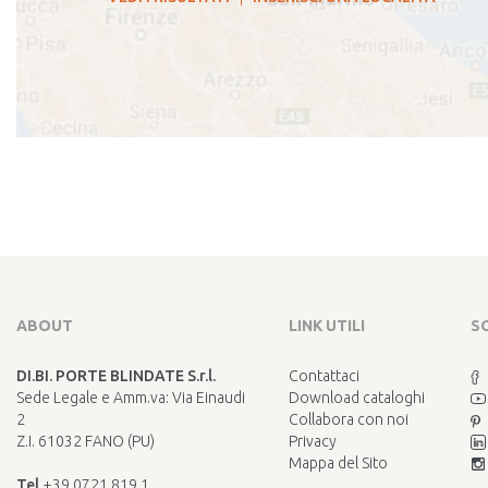
ABOUT
LINK UTILI
S
DI.BI. PORTE BLINDATE S.r.l.
Contattaci
Sede Legale e Amm.va: Via Einaudi
Download cataloghi
2
Collabora con noi
Z.I. 61032 FANO (PU)
Privacy
Mappa del Sito
Tel
+39 0721 819 1