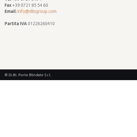
Fax
+39 0721 85 54 60
Email:
info@dibigroup.com
Partita IVA
01226260410
© Di.Bi. Porte Blindate S.r.l.